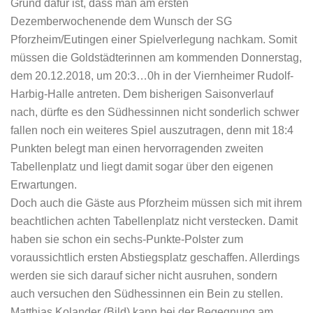
Grund dafür ist, dass man am ersten
Dezemberwochenende dem Wunsch der SG
Pforzheim/Eutingen einer Spielverlegung nachkam. Somit
müssen die Goldstädterinnen am kommenden Donnerstag,
dem 20.12.2018, um 20:3…0h in der Viernheimer Rudolf-
Harbig-Halle antreten. Dem bisherigen Saisonverlauf
nach, dürfte es den Südhessinnen nicht sonderlich schwer
fallen noch ein weiteres Spiel auszutragen, denn mit 18:4
Punkten belegt man einen hervorragenden zweiten
Tabellenplatz und liegt damit sogar über den eigenen
Erwartungen.
Doch auch die Gäste aus Pforzheim müssen sich mit ihrem
beachtlichen achten Tabellenplatz nicht verstecken. Damit
haben sie schon ein sechs-Punkte-Polster zum
voraussichtlich ersten Abstiegsplatz geschaffen. Allerdings
werden sie sich darauf sicher nicht ausruhen, sondern
auch versuchen den Südhessinnen ein Bein zu stellen.
Matthias Kolander (Bild) kann bei der Begegnung am