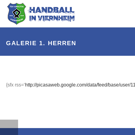
GALERIE 1. HERREN
{sfx rss=‘
http://picasaweb.google.com/data/feed/base/use