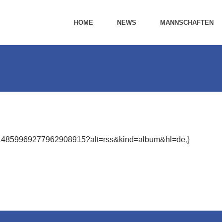
HOME
NEWS
MANNSCHAFTEN
r/114859969277962908915?alt=rss&kind=album&hl=de
‚}