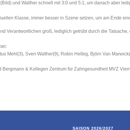
(Bild) und Walther schnell mit 3:0 und 5:1, um danach aber led
iduellen Klasse, immer besser in Szene setzen, um am Ende eine
und Verantwortlichen groß, lediglich getrübt durch die Tatsach
bei:
s Mehl(3), Sven Walther(9), Robin Helbig, Björn Van Marwick(7
red Bergmann & Kollegen Zentrum für Zahngesundheit MVZ Vier
SAISON 2026/2027