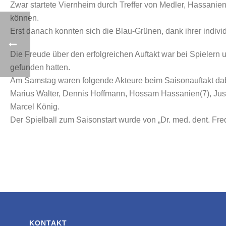
Zwar startete Viernheim durch Treffer von Medler, Hassanien
können.
Erst danach konnten sich die Blau-Grünen, dank ihrer indiv
Die Freude über den erfolgreichen Auftakt war bei Spielern 
gefunden hatten.
Am Samstag waren folgende Akteure beim Saisonauftakt da
Marius Walter, Dennis Hoffmann, Hossam Hassanien(7), Justu
Marcel König.
Der Spielball zum Saisonstart wurde von „Dr. med. dent. F
KONTAKT