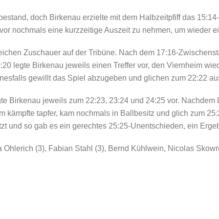
stand, doch Birkenau erzielte mit dem Halbzeitpfiff das 15:14-A
vor nochmals eine kurzzeitige Auszeit zu nehmen, um wieder ei
lreichen Zuschauer auf der Tribüne. Nach dem 17:16-Zwischenst
0 legte Birkenau jeweils einen Treffer vor, den Viernheim wi
nesfalls gewillt das Spiel abzugeben und glichen zum 22:22 au
gte Birkenau jeweils zum 22:23, 23:24 und 24:25 vor. Nachdem
m kämpfte tapfer, kam nochmals in Ballbesitz und glich zum 25
tzt und so gab es ein gerechtes 25:25-Unentschieden, ein Ergeb
 Ohlerich (3), Fabian Stahl (3), Bernd Kühlwein, Nicolas Skowr