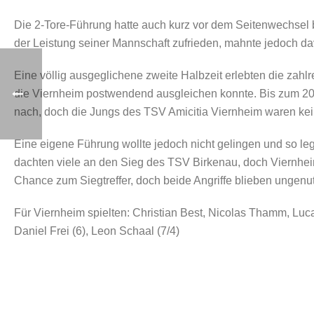
Die 2-Tore-Führung hatte auch kurz vor dem Seitenwechsel be
der Leistung seiner Mannschaft zufrieden, mahnte jedoch da
Eine völlig ausgeglichene zweite Halbzeit erlebten die zah
die Viernheim postwendend ausgleichen konnte. Bis zum 20:2
nach, doch die Jungs des TSV Amicitia Viernheim waren kei
Eine eigene Führung wollte jedoch nicht gelingen und so le
dachten viele an den Sieg des TSV Birkenau, doch Viernhei
Chance zum Siegtreffer, doch beide Angriffe blieben ungenu
Für Viernheim spielten: Christian Best, Nicolas Thamm, Luca
Daniel Frei (6), Leon Schaal (7/4)